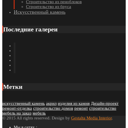
Строительство из пеноблоков
Строительство из бруса
Искусственный камень
Последние галереи
Метки
искусственный камень
акрил
изделия из камня
Дизайн-проект
ремонт-отделка
строительство домов
ремонт
строительство
мебель на заказ
мебель
© 2015 All rights reserved. Design by
Gestalta Media Interior
.
Мы в сетях :